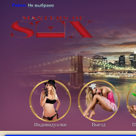
Район:
Не выбрано
Индивидуалки
Выезд
П