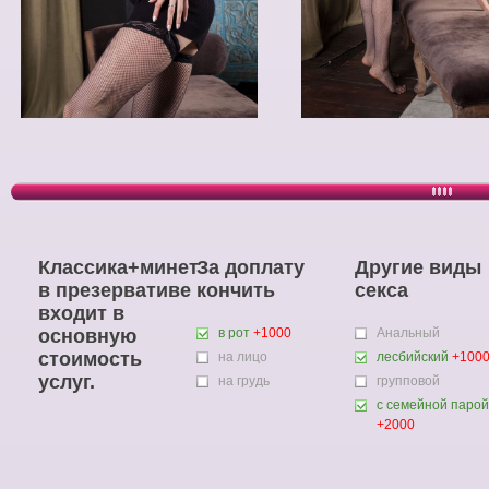
Классика+минет
За доплату
Другие виды
в презервативе
кончить
секса
входит в
основную
в рот
+1000
Анальный
стоимость
на лицо
лесбийский
+100
услуг.
на грудь
групповой
с семейной парой
+2000