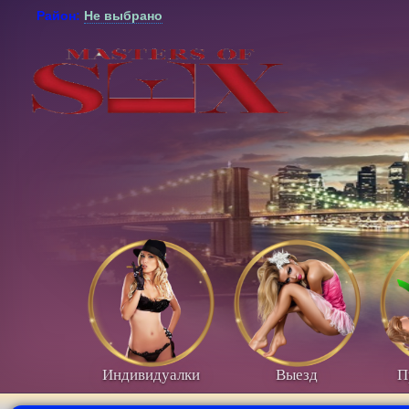
Район:
Не выбрано
Индивидуалки
Выезд
П