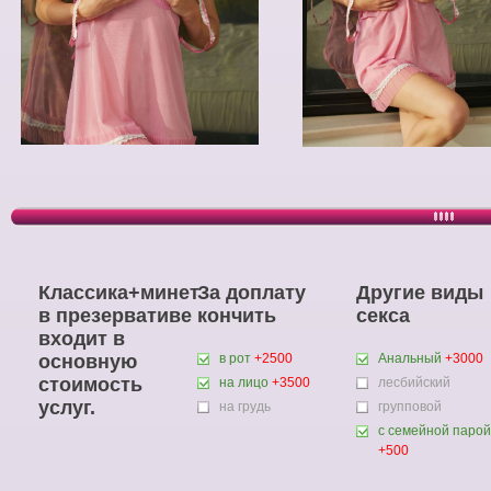
Классика+минет
За доплату
Другие виды
в презервативе
кончить
секса
входит в
основную
в рот
+2500
Анальный
+3000
стоимость
на лицо
+3500
лесбийский
услуг.
на грудь
групповой
с семейной парой
+500