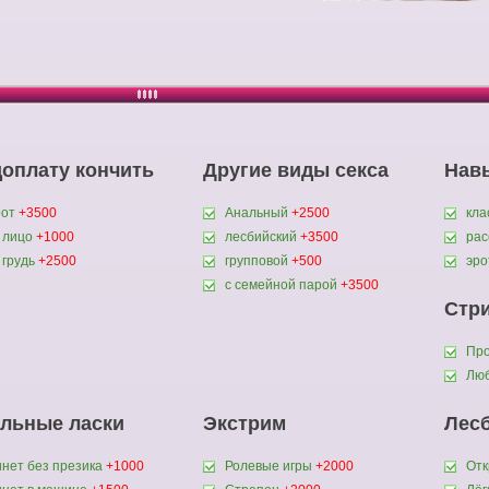
доплату кончить
Другие виды секса
Нав
рот
+3500
Анальный
+2500
кла
 лицо
+1000
лесбийский
+3500
ра
 грудь
+2500
групповой
+500
эро
с семейной парой
+3500
Стр
Пр
Люб
льные ласки
Экстрим
Лес
нет без презика
+1000
Ролевые игры
+2000
Отк