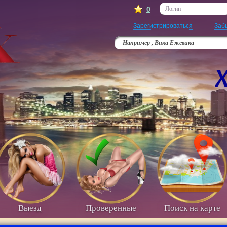
0
Логин
Зарегистрироваться
Заб
Например , Вика Ежевика
Выезд
Проверенные
Поиск на карте