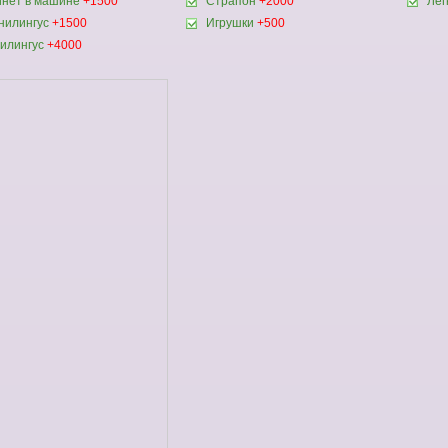
нет в машине
+1500
Страпон
+2000
Лёг
нилингус
+1500
Игрушки
+500
илингус
+4000