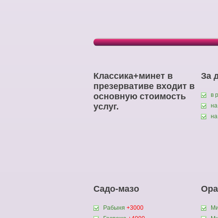
Классика+минет в
За 
презервативе входит в
основную стоимость
в 
услуг.
на
на
Садо-мазо
Ора
Рабыня
+3000
Ми