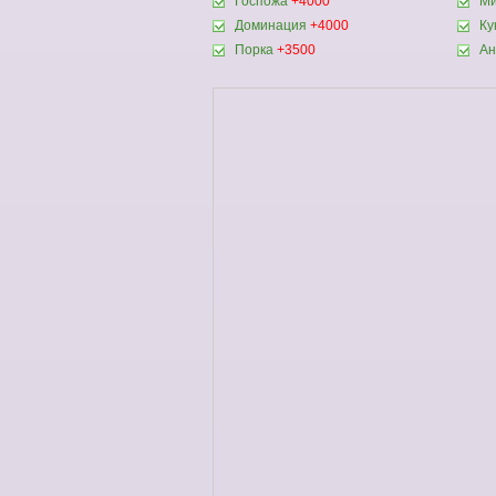
Госпожа
+4000
Ми
Доминация
+4000
Ку
Порка
+3500
Ан