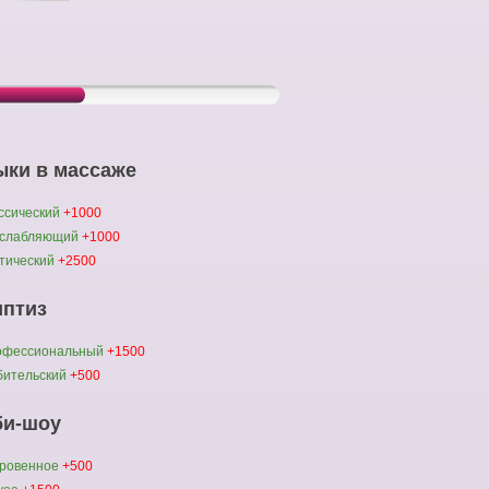
ыки в массаже
ссический
+1000
сслабляющий
+1000
тический
+2500
иптиз
офессиональный
+1500
ительский
+500
би-шоу
ровенное
+500