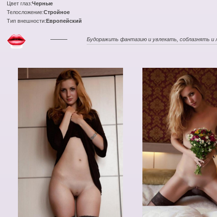
Цвет глаз:
Черные
Телосложение:
Стройное
Тип внешности:
Европейский
Будоражить фантазию и увлекать, соблазнять и 