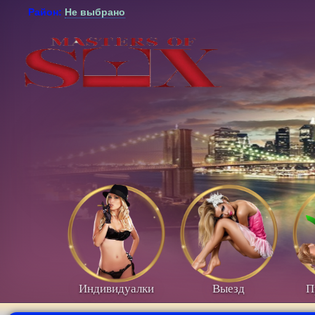
Район:
Не выбрано
Индивидуалки
Выезд
П