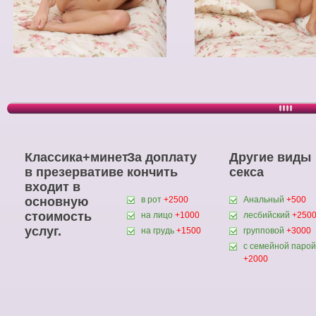
Классика+минет
За доплату
Другие виды
в презервативе
кончить
секса
входит в
основную
в рот
+2500
Анальный
+500
стоимость
на лицо
+1000
лесбийский
+250
услуг.
на грудь
+1500
групповой
+3000
с семейной парой
+2000