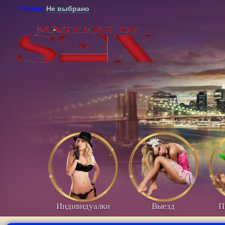
Район:
Не выбрано
Индивидуалки
Выезд
П