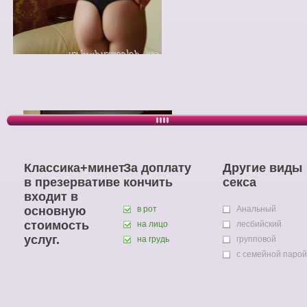
Классика+минет
За доплату
Другие виды
в презервативе
кончить
секса
входит в
основную
в рот
Анальный
стоимость
на лицо
лесбийский
услуг.
на грудь
групповой
с семейной парой