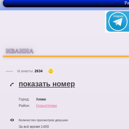
Р
ИВАННА
id анкеты:
2634
показать номер
Город:
Химки
Район:
НовыеХимки
Количество просмотров девушки:
За всё время:
1400