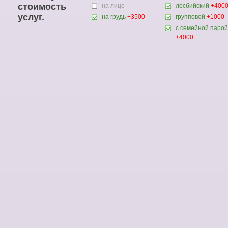
стоимость
на лицо
лесбийский
+400
услуг.
на грудь
+3500
групповой
+1000
с семейной парой
+4000