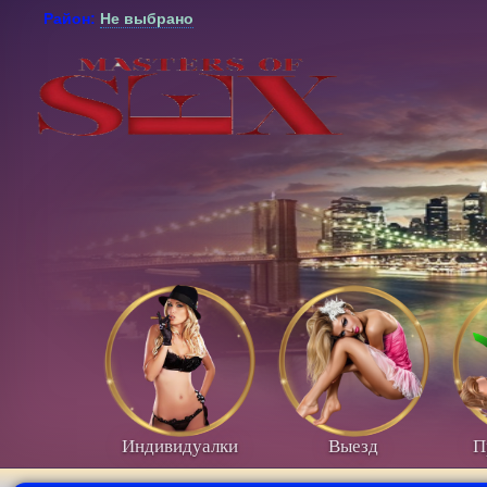
Район:
Не выбрано
Индивидуалки
Выезд
П