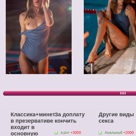
Классика+минет
За доплату
Другие виды
в презервативе
кончить
секса
входит в
основную
в рот
+3000
Анальный
+2000