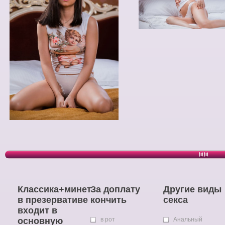
Классика+минет
За доплату
Другие виды
в презервативе
кончить
секса
входит в
основную
в рот
Анальный