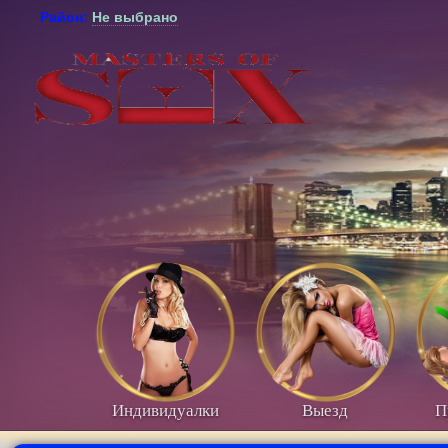
Район:
Не выбрано
Индивидуалки
Выезд
П