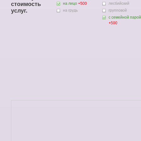
стоимость
на лицо
+500
лесбийский
услуг.
на грудь
групповой
с семейной парой
+500