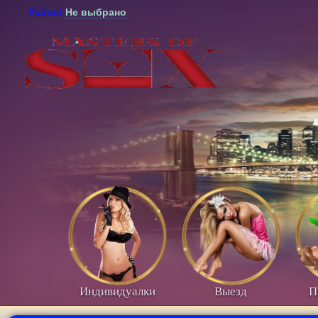
Район:
Не выбрано
Индивидуалки
Выезд
П