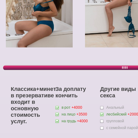
Классика+минет
За доплату
Другие виды
в презервативе
кончить
секса
входит в
основную
в рот
+4000
Анальный
стоимость
на лицо
+3500
лесбийский
+200
услуг.
на грудь
+4000
групповой
с семейной парой