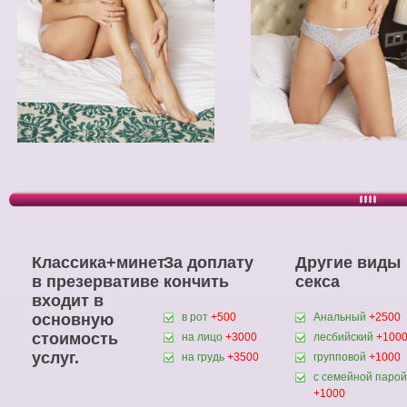
Классика+минет
За доплату
Другие виды
в презервативе
кончить
секса
входит в
основную
в рот
+500
Анальный
+2500
стоимость
на лицо
+3000
лесбийский
+100
услуг.
на грудь
+3500
групповой
+1000
с семейной парой
+1000