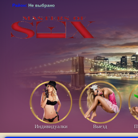
Район:
Не выбрано
Индивидуалки
Выезд
П