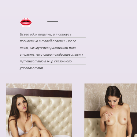
Всего один поцелуй, и я окажусь
полностью в твоей власти. После
того, как мужчина разжигает мою
страсть, ему стоит подготовиться к
путешествию в мир сказочного
удовольствия.