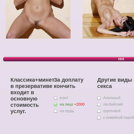
Классика+минет
За доплату
Другие виды
в презервативе
кончить
секса
входит в
основную
в рот
Анальный
стоимость
на лицо
+2000
лесбийский
услуг.
на грудь
групповой
с семейной парой