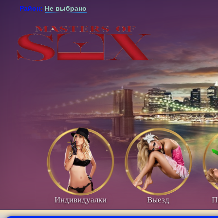
Район:
Не выбрано
Индивидуалки
Выезд
П