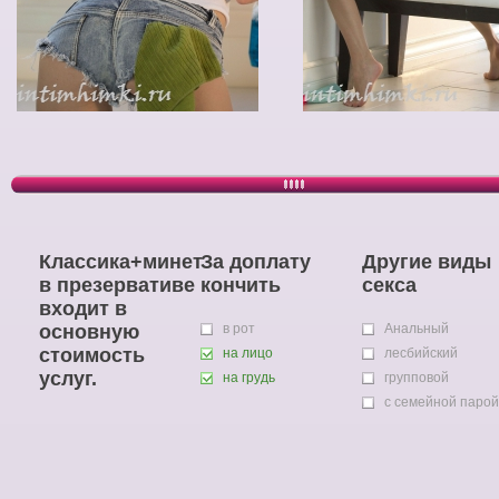
Классика+минет
За доплату
Другие виды
в презервативе
кончить
секса
входит в
основную
в рот
Анальный
стоимость
на лицо
лесбийский
услуг.
на грудь
групповой
с семейной парой