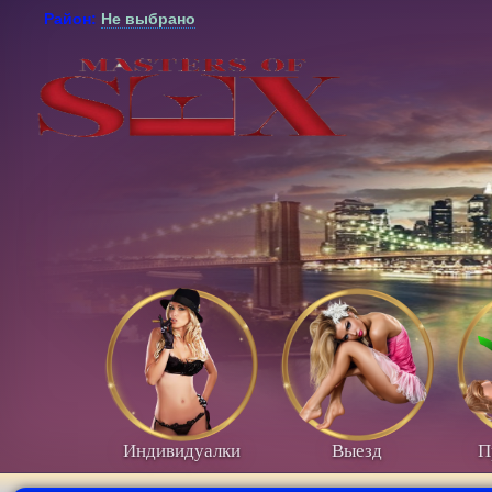
Район:
Не выбрано
Индивидуалки
Выезд
П