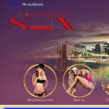
Район:
Не выбрано
Индивидуалки
Выезд
П