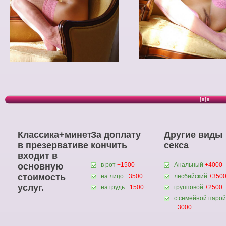
Классика+минет
За доплату
Другие виды
в презервативе
кончить
секса
входит в
основную
в рот
+1500
Анальный
+4000
стоимость
на лицо
+3500
лесбийский
+350
услуг.
на грудь
+1500
групповой
+2500
с семейной парой
+3000