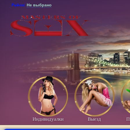
Район:
Не выбрано
Индивидуалки
Выезд
П