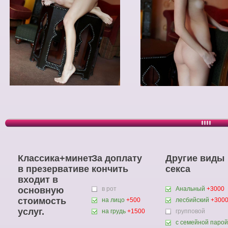
Классика+минет
За доплату
Другие виды
в презервативе
кончить
секса
входит в
основную
в рот
Анальный
+3000
стоимость
на лицо
+500
лесбийский
+300
услуг.
на грудь
+1500
групповой
с семейной парой