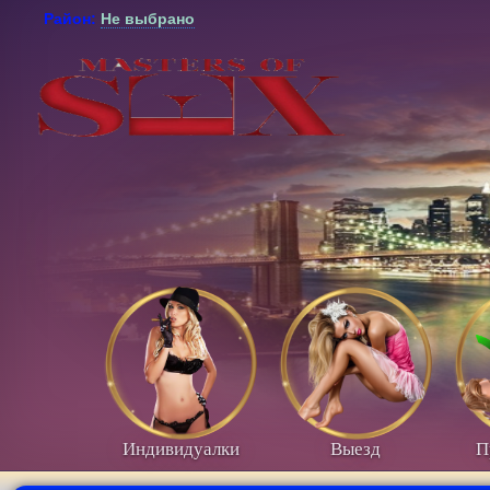
Район:
Не выбрано
Индивидуалки
Выезд
П