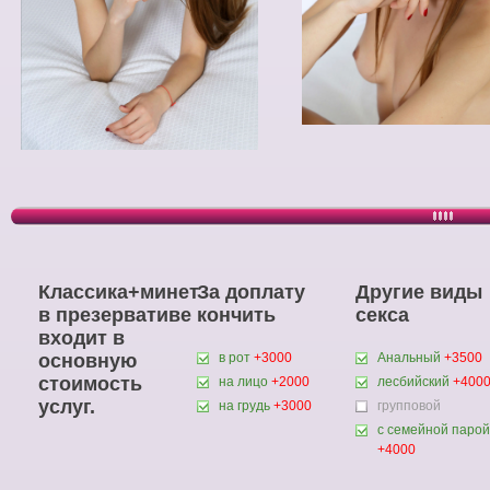
Классика+минет
За доплату
Другие виды
в презервативе
кончить
секса
входит в
основную
в рот
+3000
Анальный
+3500
стоимость
на лицо
+2000
лесбийский
+400
услуг.
на грудь
+3000
групповой
с семейной парой
+4000