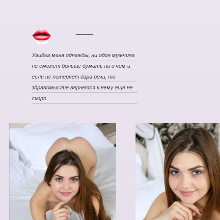
Увидев меня однажды, ни один мужчина
не сможет больше думать ни о чем и
если не потеряет дара речи, то
здравомыслие вернется к нему еще не
скоро.