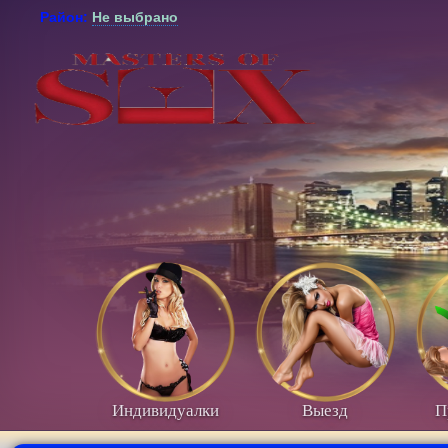
Район:
Не выбрано
Индивидуалки
Выезд
П