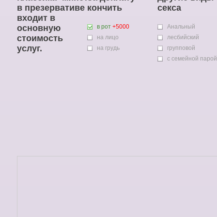
в презервативе
кончить
секса
входит в
основную
в рот
+5000
Анальный
стоимость
на лицо
лесбийский
услуг.
на грудь
групповой
с семейной парой