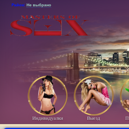
Район:
Не выбрано
Индивидуалки
Выезд
П