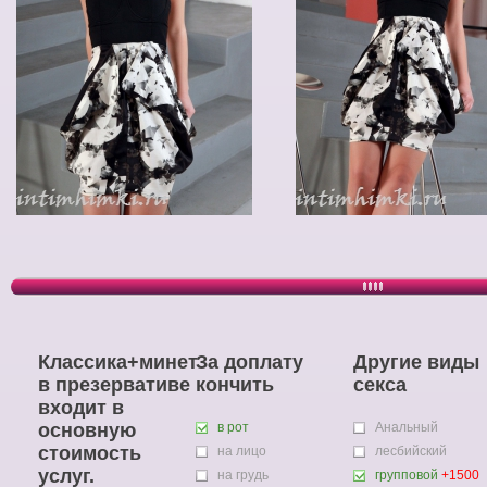
Классика+минет
За доплату
Другие виды
в презервативе
кончить
секса
входит в
основную
в рот
Анальный
стоимость
на лицо
лесбийский
услуг.
на грудь
групповой
+1500