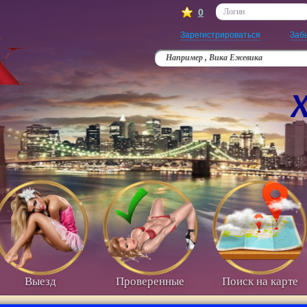
0
Логин
Зарегистрироваться
Заб
Например , Вика Ежевика
Выезд
Проверенные
Поиск на карте