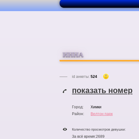
ИННА
id анкеты:
524
показать номер
Город:
Химки
Район:
Велтон парк
Количество просмотров девушки:
За всё время:
2689