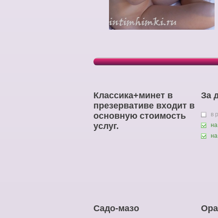
Классика+минет в
За 
презервативе входит в
основную стоимость
в 
услуг.
на
на
Садо-мазо
Ора