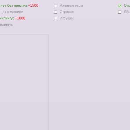
нет без презика
+1500
Ролевые игры
Отк
нет в машине
Страпон
Лёг
нилингус
+1000
Игрушки
илингус