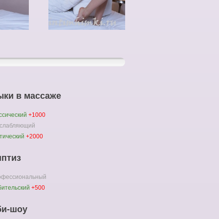
ыки в массаже
ссический
+1000
сслабляющий
тический
+2000
иптиз
офессиональный
ительский
+500
би-шоу