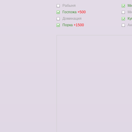
Рабыня
Ми
Госпожа
+500
Ми
Доминация
Ку
Порка
+1500
Ан