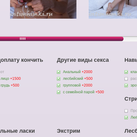
доплату кончить
Другие виды секса
Нав
рот
Анальный
+2000
кла
 лицо
+1500
лесбийский
+500
ра
 грудь
+500
групповой
+2000
эро
с семейной парой
+500
Стр
Пр
Люб
льные ласки
Экстрим
Лес