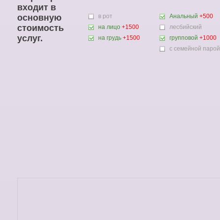
входит в
основную
в рот
Анальный
+500
стоимость
на лицо
+1500
лесбийский
услуг.
на грудь
+1500
групповой
+1000
с семейной парой