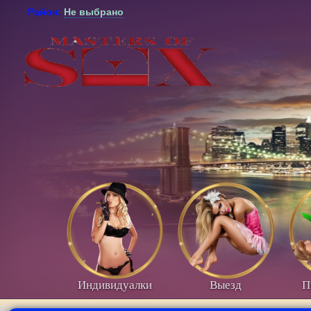
Район:
Не выбрано
Индивидуалки
Выезд
П