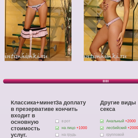
Классика+минет
За доплату
Другие виды
в презервативе
кончить
секса
входит в
основную
в рот
Анальный
+2000
стоимость
на лицо
+1000
лесбийский
+200
услуг.
на грудь
групповой