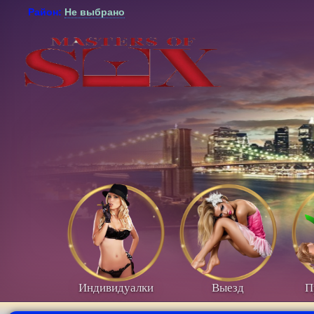
Район:
Не выбрано
Индивидуалки
Выезд
П