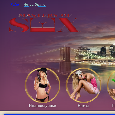
Район:
Не выбрано
Индивидуалки
Выезд
П