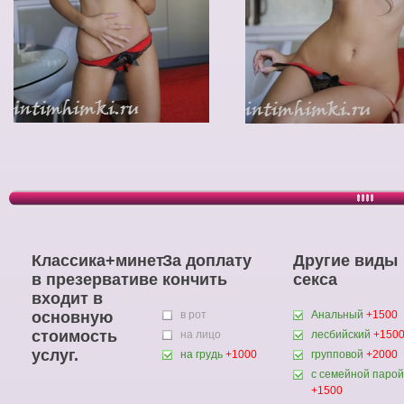
Классика+минет
За доплату
Другие виды
в презервативе
кончить
секса
входит в
основную
в рот
Анальный
+1500
стоимость
на лицо
лесбийский
+150
услуг.
на грудь
+1000
групповой
+2000
с семейной парой
+1500