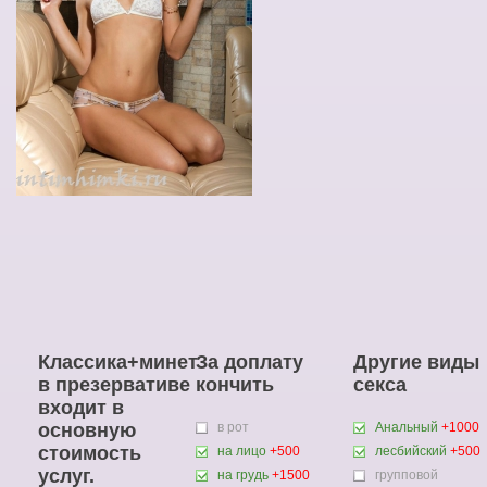
Классика+минет
За доплату
Другие виды
в презервативе
кончить
секса
входит в
основную
в рот
Анальный
+1000
стоимость
на лицо
+500
лесбийский
+500
услуг.
на грудь
+1500
групповой