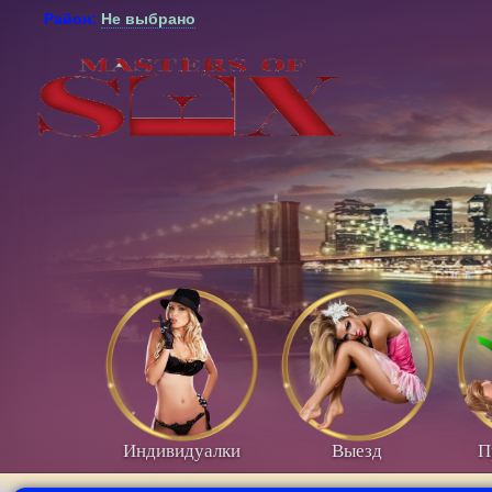
Район:
Не выбрано
Индивидуалки
Выезд
П