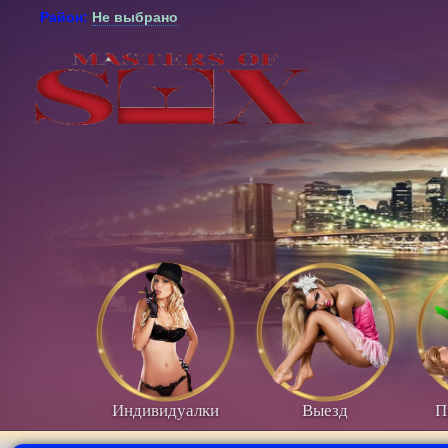
Район:
Не выбрано
Индивидуалки
Выезд
П