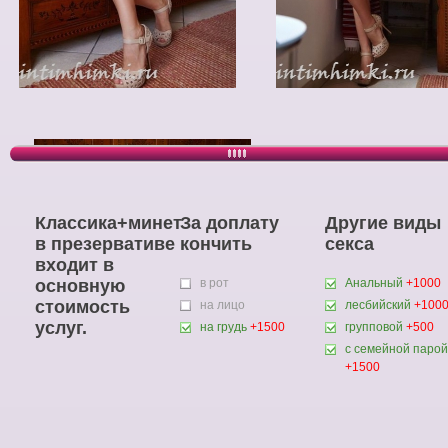
Классика+минет
За доплату
Другие виды
в презервативе
кончить
секса
входит в
основную
в рот
Анальный
+1000
стоимость
на лицо
лесбийский
+100
услуг.
на грудь
+1500
групповой
+500
с семейной парой
+1500